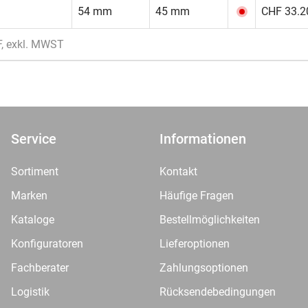
54 mm
45 mm
CHF 33.20
F, exkl. MWST
Service
Informationen
Sortiment
Kontakt
Marken
Häufige Fragen
Kataloge
Bestellmöglichkeiten
Konfiguratoren
Lieferoptionen
Fachberater
Zahlungsoptionen
Logistik
Rücksendebedingungen