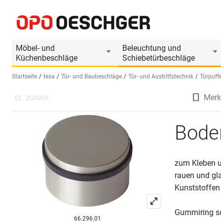
Bodentürpuffer - nie wieder bohren
Produktinformationen
Möbel- und
Beleuchtung und
Küchenbeschläge
Schiebetürbeschläge
Startseite
tesa
Tür- und Baubeschläge
Tür- und Austrittstechnik
Türpuff
zurück
Merk
Sprache wählen (DE)
Boden
zum Kleben un
rauen und gla
Kunststoffen
Gummiring sc
66.296.01