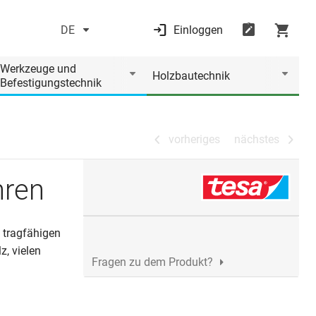
DE
Einloggen
vorheriges
nächstes
Werkzeuge und
Holzbautechnik
Befestigungstechnik
vorheriges
nächstes
hren
 tragfähigen
z, vielen
Fragen zu dem Produkt?