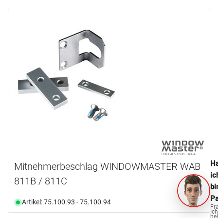
Ha
Mitnehmerbeschlag WINDOWMASTER WAB
ic
811B / 811C
bi
Pa
Artikel: 75.100.93 - 75.100.94
Fr
Ich
hel