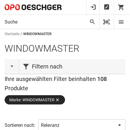
Startseite
WINDOWMASTER
WINDOWMASTER
Filtern nach
Ihre ausgewählten Filter beinhalten
108
Aktionen
Produkte
Lagerabverkauf
(22)
Marke: WINDOWMASTER
Produktart
Akku
(4)
Sortieren nach:
Antrieb
(25)