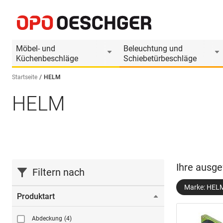
Möbel- und
Beleuchtung und
Küchenbeschläge
Schiebetürbeschläge
Startseite
HELM
HELM
Sprache wählen (DE)
Ihre ausge
Filtern nach
Marke: HEL
Produktart
Abdeckung
(4)