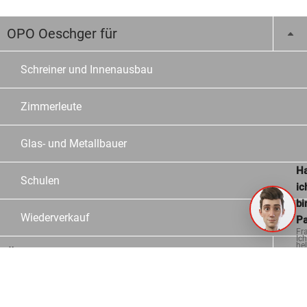
OPO Oeschger für
Schreiner und Innenausbau
Zimmerleute
Glas- und Metallbauer
Ha
Schulen
ic
bi
Wiederverkauf
Pa
Fr
Ich
hel
Über uns
ge
Unternehmen