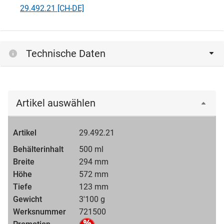
29.492.21 [CH-DE]
Technische Daten
Artikel auswählen
29.492.21
500 ml
294 mm
572 mm
123 mm
3'100 g
721500