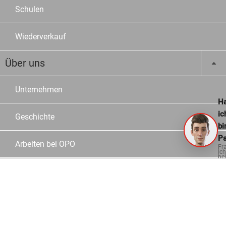
Schulen
Wiederverkauf
Über uns
Unternehmen
Ha
ic
Geschichte
bi
Pa
Arbeiten bei OPO
Fr
Ich
hel
ge
Jobs
Lehrstellen
Standorte