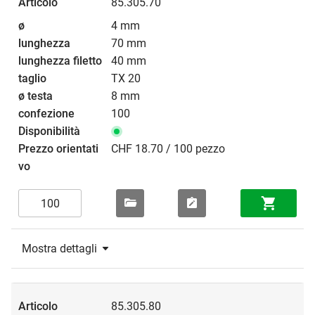
85.305.70
4 mm
70 mm
40 mm
TX 20
8 mm
100
CHF 18.70 / 100 pezzo
Mostra dettagli
85.305.80