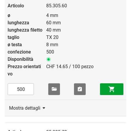
85.305.60
4 mm
60 mm
40 mm
TX 20
8 mm
500
CHF 14.65 / 100 pezzo
Mostra dettagli