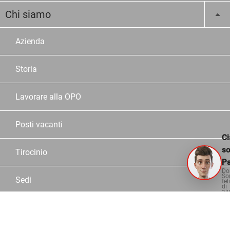
Chi siamo
Azienda
Storia
Lavorare alla OPO
Posti vacanti
Ci
s
Tirocinio
Pa
Do
So
Sedi
fel
di
aiu
Dipendente OPO