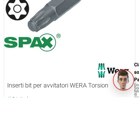
Ci
s
Pa
Inserti bit per avvitatori WERA Torsion
Do
So
fel
di
aiu
5 Articolo