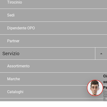
Tirocinio
Sedi
Dipendente OPO
Partner
Servizio
Assortimento
Ci
Marche
s
Pa
Cataloghi
Do
So
fel
di
aiu
Configuratori