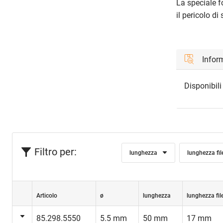
La speciale fo
il pericolo di
Inform
Disponibili
Filtro per:
lunghezza
lunghezza fil
Articolo
ø
lunghezza
lunghezza fil
85.298.5550
5.5 mm
50 mm
17 mm