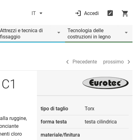
IT
Accedi
Precedente
prossimo
Attrezzi e tecnica di
Tecnologia delle
fissaggio
costruzioni in legno
Precedente
prossimo
 C1
tipo di taglio
Torx
alla ruggine,
forma testa
testa cilindrica
conciante
enti cloro
materiale/finitura