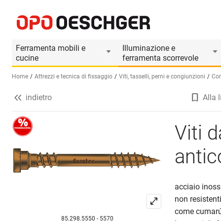
Viti da terrazzo TERRASSOTEC C1 antico
Informazioni prodotto
Accessori adatti
Ferramenta mobili e
Illuminazione e
cucine
ferramenta scorrevole
Home
Attrezzi e tecnica di fissaggio
Viti, tasselli, perni e congiunzioni
Con
indietro
Alla l
Seleziona una lingua (IT)
Viti
antic
acciaio inoss
non resistenti
come cumarú, 
85.298.5550 - 5570