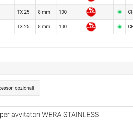
TX 25
8 mm
100
CH
TX 25
8 mm
100
CH
essori opzionali
it per avvitatori WERA STAINLESS