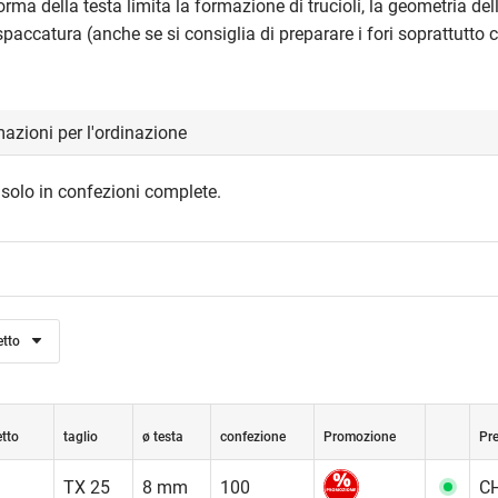
rma della testa limita la formazione di trucioli, la geometria dell
 spaccatura (anche se si consiglia di preparare i fori soprattutto 
azioni per l'ordinazione
 solo in confezioni complete.
etto
etto
taglio
ø testa
confezione
Promozione
Pre
TX 25
8 mm
100
CH