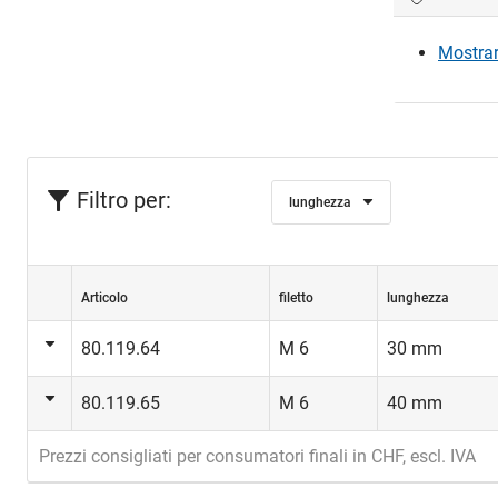
Mostrare
Filtro per:
lunghezza
Articolo
filetto
lunghezza
80.119.64
M 6
30 mm
80.119.65
M 6
40 mm
Prezzi consigliati per consumatori finali in CHF, escl. IVA