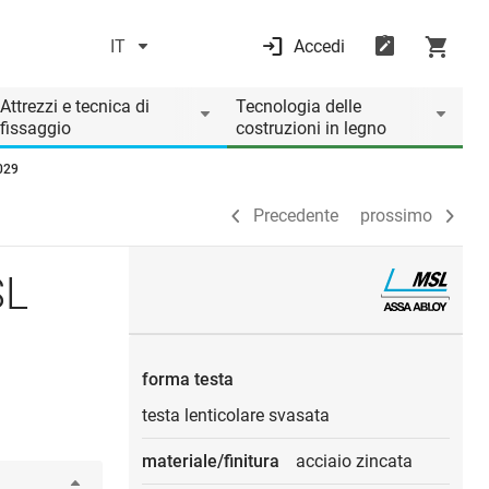
IT
Accedi
Precedente
prossimo
Attrezzi e tecnica di
Tecnologia delle
fissaggio
costruzioni in legno
4029
Precedente
prossimo
SL
forma testa
testa lenticolare svasata
materiale/finitura
acciaio zincata