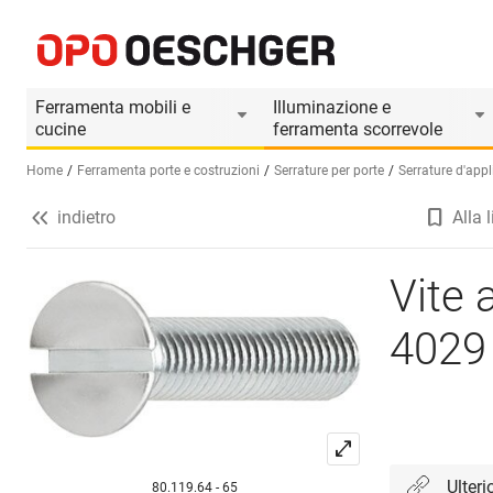
Vite a testa svasata rialzata MSL 4029
Informazioni prodotto
Il prodotto è accesso
Ferramenta mobili e
Illuminazione e
cucine
ferramenta scorrevole
Home
Ferramenta porte e costruzioni
Serrature per porte
Serrature d'appl
indietro
Alla l
Seleziona una lingua (IT)
Vite 
4029
Ulteri
80.119.64 - 65