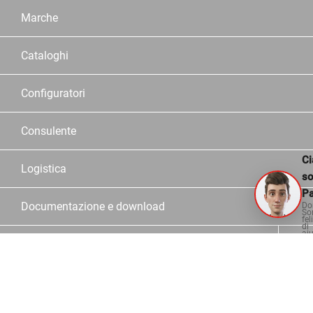
Marche
Cataloghi
Configuratori
Consulente
Ci
Logistica
s
Pa
Documentazione e download
Do
So
fel
di
aiu
Informazioni
Contatto