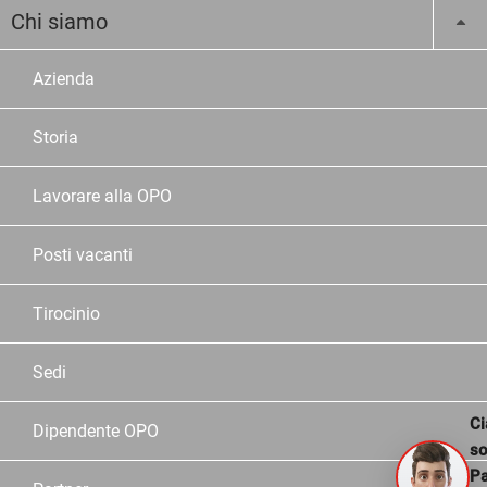
Chi siamo
Azienda
Storia
Lavorare alla OPO
Posti vacanti
Tirocinio
Sedi
Ci
Dipendente OPO
s
Pa