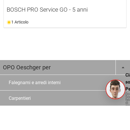
BOSCH PRO Service GO - 5 anni
1 Articolo
OPO Oeschger per
Ci
s
Falegnami e arredi interni
Pa
Do
So
Carpentieri
fel
di
aiu
Costruzioni in vetro e metallo
Scuole