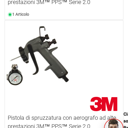
prestazioni 3M™ PPS™ Serie 2.0
1 Articolo
Ci
Pistola di spruzzatura con aerografo ad alte
s
prestazioni 3M™ PPS™ Serie 2.0