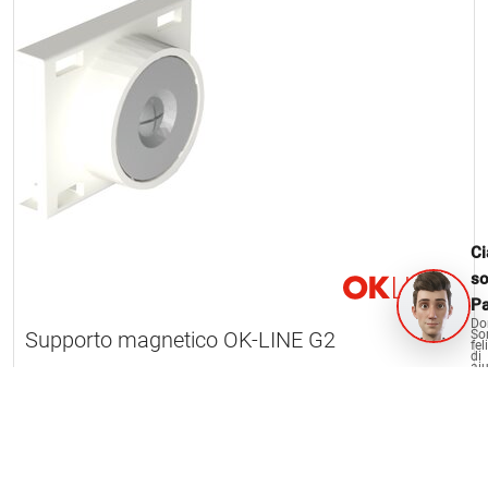
Ci
s
Pa
Do
Supporto magnetico OK-LINE G2
So
fel
di
aiu
1 Articolo
Carica altri prodotti