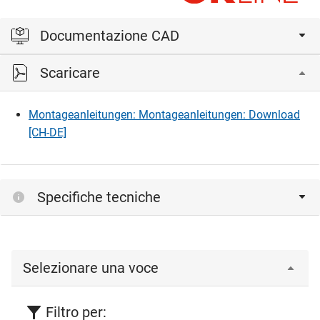
Documentazione CAD
Scaricare
Accedi per visualizzare e scaricare i file CAD.
Montageanleitungen: Montageanleitungen: Download
Accedi
[CH-DE]
Specifiche tecniche
Selezionare una voce
Filtro per: