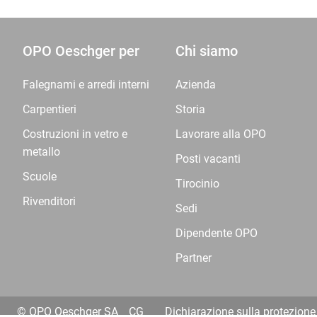
OPO Oeschger per
Chi siamo
Falegnami e arredi interni
Azienda
Carpentieri
Storia
Costruzioni in vetro e
Lavorare alla OPO
metallo
Posti vacanti
Scuole
Tirocinio
Rivenditori
Sedi
Dipendente OPO
Partner
© OPO Oeschger SA
CG
Dichiarazione sulla protezione 