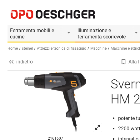
Sverniciatore ad aria calda STEINEL HM 2120 E
Informazioni prodotto
Ferramenta mobili e
Illuminazione e
cucine
ferramenta scorrevole
Home
steinel
Attrezzi e tecnica di fissaggio
Macchine
Macchine elettric
indietro
Alla l
Seleziona una lingua (IT)
Svern
HM 2
potente tu
2200 watt
intervallo
2161607