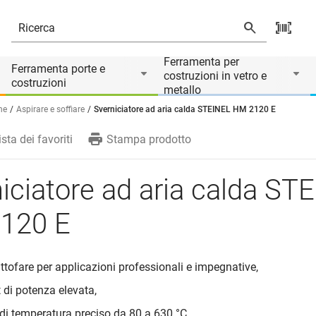
Ferramenta per
Ferramenta porte e
costruzioni in vetro e
costruzioni
metallo
he
Aspirare e soffiare
Sverniciatore ad aria calda STEINEL HM 2120 E
ista dei favoriti
Stampa prodotto
iciatore ad aria calda ST
120 E
ttofare per applicazioni professionali e impegnative,
 di potenza elevata,
 di temperatura preciso da 80 a 630 °C,