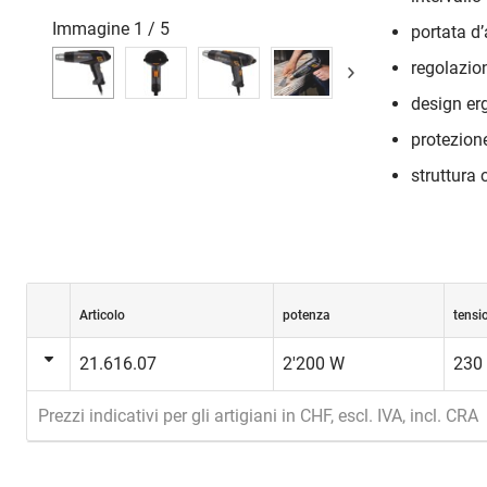
Immagine
1
/
5
portata d’
regolazio
design er
protezione
struttura
Articolo
potenza
tensi
21.616.07
2'200 W
230
Prezzi indicativi per gli artigiani in CHF, escl. IVA, incl. CRA