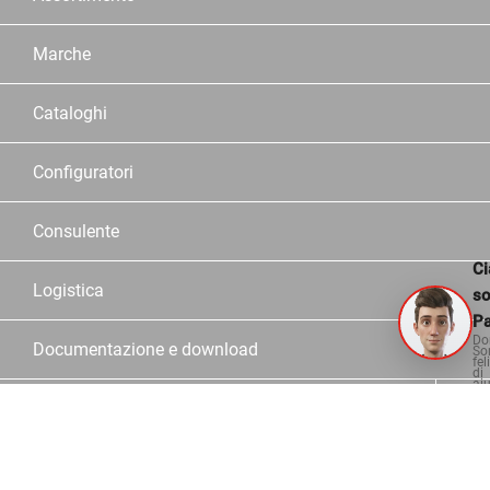
Marche
Cataloghi
Configuratori
Consulente
Ci
Logistica
s
Pa
Do
Documentazione e download
So
fel
di
aiu
Informazioni
Contatto