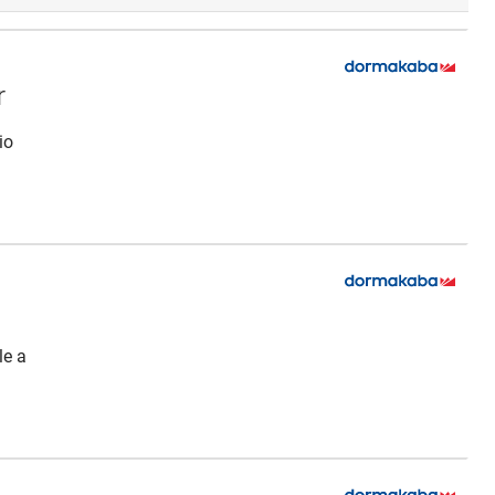
i
r
io
i
le a