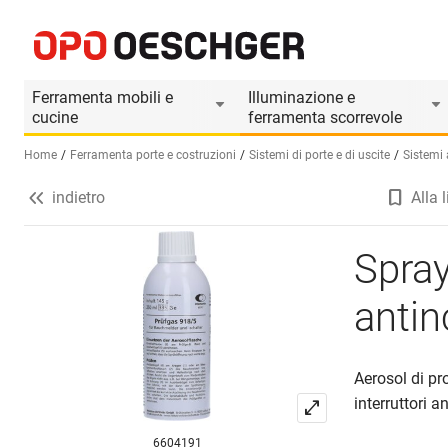
Spray di prova per la protezione antincendio HEKAT
Informazioni prodotto
Il prodotto è accessorio di
Ferramenta mobili e
Illuminazione e
cucine
ferramenta scorrevole
Home
Ferramenta porte e costruzioni
Sistemi di porte e di uscite
Sistemi 
indietro
Alla l
Seleziona una lingua (IT)
Spray
anti
Aerosol di pr
interruttori a
6604191