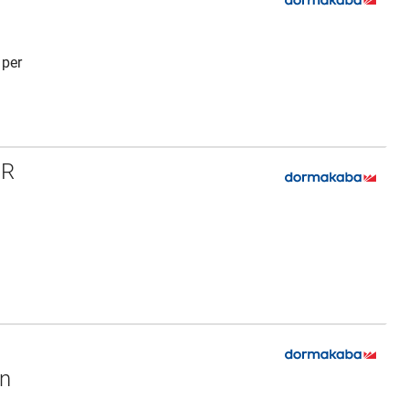
 per
MR
i
n