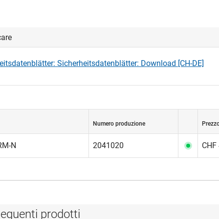
care
eitsdatenblätter: Sicherheitsdatenblätter: Download [CH-DE]
Numero produzione
Prezzo
RM-N
2041020
CHF 
eguenti prodotti