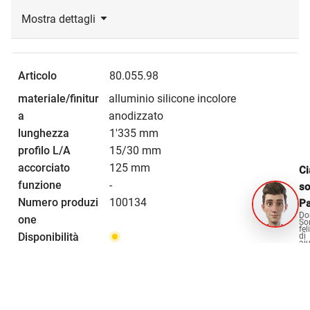
Mostra dettagli
80.055.98
alluminio silicone incolore
anodizzato
1'335 mm
15/30 mm
125 mm
Ci
-
s
100134
Pa
Do
So
fel
di
aiu
CHF 92.80 / 1 pezzo