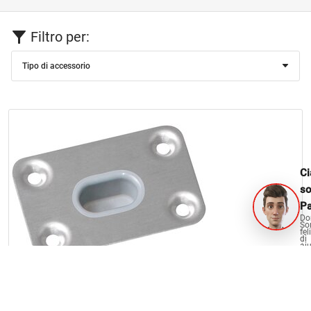
Filtro per:
Tipo di accessorio
Ci
s
Pa
Do
So
fel
di
aiu