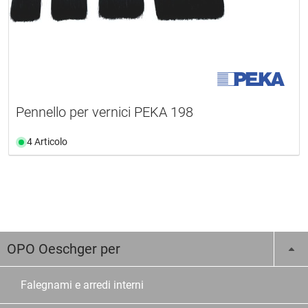
Pennello per vernici PEKA 198
4 Articolo
OPO Oeschger per
Falegnami e arredi interni