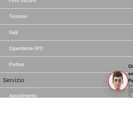
Posti vacanti
Tirocinio
Sedi
Dipendente OPO
Partner
Ci
s
Servizio
Pa
Do
So
fel
di
Assortimento
aiu
Marche
Cataloghi