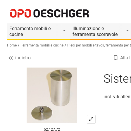
Sistema di fissaggio per vetro
Informazioni prodotto
Ferramenta mobili e
Illuminazione e
cucine
ferramenta scorrevole
Home
Ferramenta mobili e cucine
Piedi per mobili e tavoli, ferramenta per 
indietro
Alla l
Seleziona una lingua (IT)
Siste
incl. viti alle
52.127.72