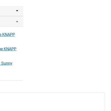
one KNAPP
age KNAPP
P Sunny