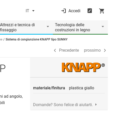
IT
Accedi
Precedente
prossimo
Attrezzi e tecnica di
Tecnologia delle
fissaggio
costruzioni in legno
ne
Sistema di congiunzione KNAPP tipo SUNNY
Precedente
prossimo
PP
materiale/finitura
plastica giallo
oni ad angolo,
ili
Domande? Sono felice di aiutarti.