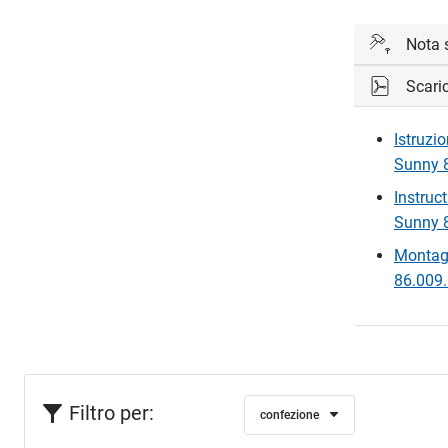
Nota 
Scari
In ogni con
Istruzi
Sunny 8
Instruc
Sunny 8
Montag
86.009.
Filtro per:
confezione