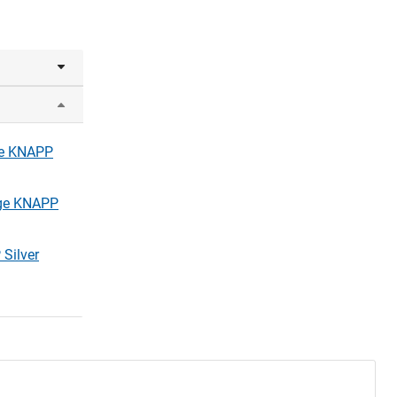
one KNAPP
age KNAPP
Silver