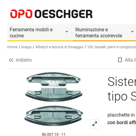
Sistema di congiunzione KNAPP tipo SILVER
Informazioni prodotto
Ferramenta mobili e
Illuminazione e
cucine
ferramenta scorrevole
Home
knapp
Attrezzi e tecnica di fissaggio
Viti, tasselli, perni e congiunz
indietro
Alla l
Seleziona una lingua (IT)
Sist
tipo 
placchette in
con bordi aff
86.007.10 - 11