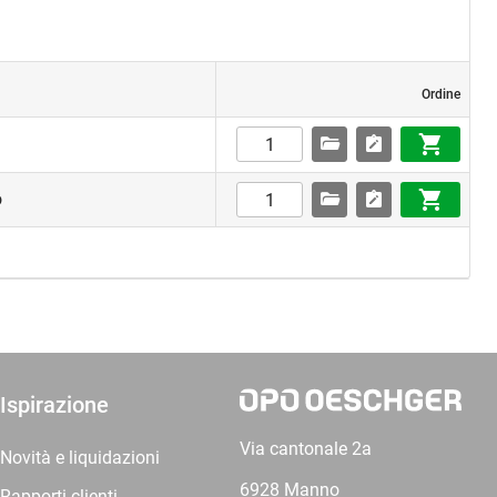
Ordine
o
Ispirazione
Via cantonale 2a
Novità e liquidazioni
6928 Manno
Rapporti clienti