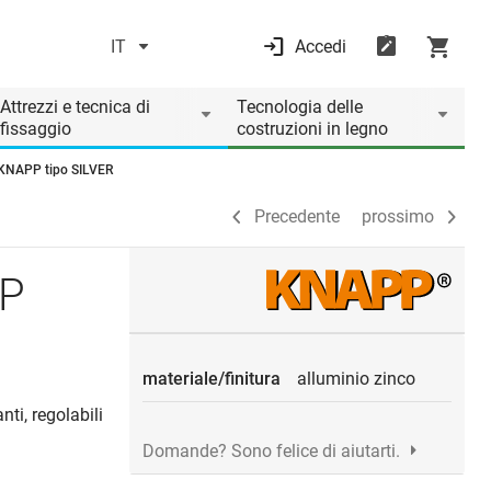
IT
Accedi
Precedente
prossimo
Attrezzi e tecnica di
Tecnologia delle
fissaggio
costruzioni in legno
 KNAPP tipo SILVER
Precedente
prossimo
PP
materiale/finitura
alluminio zinco
ti, regolabili
Domande? Sono felice di aiutarti.