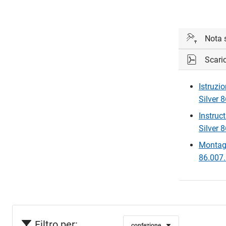
Nota 
Scari
In ogni con
Istruzi
Silver 8
Instruc
Silver 
Montag
86.007.
Filtro per:
confezione