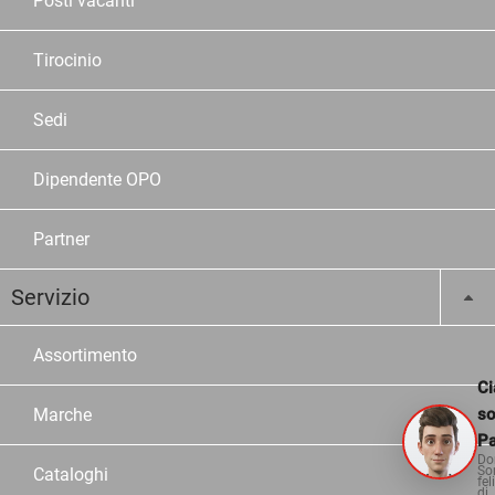
Posti vacanti
Tirocinio
Sedi
Dipendente OPO
Partner
Servizio
Assortimento
Ci
s
Marche
Pa
Do
So
Cataloghi
fel
di