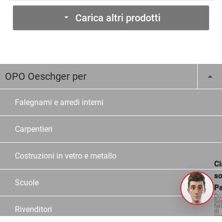
Carica altri prodotti
OPO Oeschger per
Falegnami e arredi interni
Carpentieri
Costruzioni in vetro e metallo
Ci
s
Scuole
Pa
Do
So
fel
Rivenditori
di
aiu