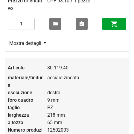
CHF 93.10 / 1 pezzo
Mostra dettagli
80.119.40
acciaio zincata
destra
9 mm
PZ
218 mm
65 mm
12502003