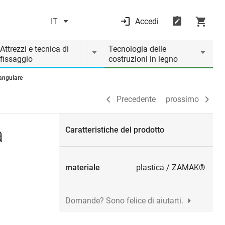
IT
Accedi
Precedente
prossimo
Attrezzi e tecnica di
Tecnologia delle
fissaggio
costruzioni in legno
tangulare
Precedente
prossimo
a
Caratteristiche del prodotto
materiale
plastica
/
ZAMAK®
Domande? Sono felice di aiutarti.