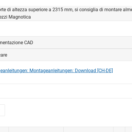
orte di altezza superiore a 2315 mm, si consiglia di montare al
ezzi Magnotica
mentazione CAD
care
visualizzare e scaricare i file CAD.
eanleitungen: Montageanleitungen: Download [CH-DE]
edi