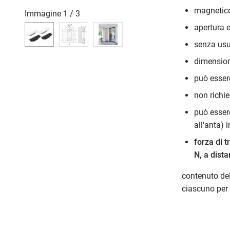
magnetico
Immagine
1
/
3
apertura e
senza usu
dimensioni
può essere
non richi
può essere
all'anta) 
forza di 
N, a dist
contenuto del
ciascuno per l