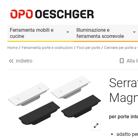
Serratura magnetica della porta Magnotica Pro 
Informazioni prodotto
Ferramenta mobili e
Illuminazione e
cucine
ferramenta scorrevole
Home
Ferramenta porte e costruzioni
Ficci per porte
Cerniere per porte a
indietro
Alla l
Seleziona una lingua (IT)
Serra
Magno
per porte int
adatto per