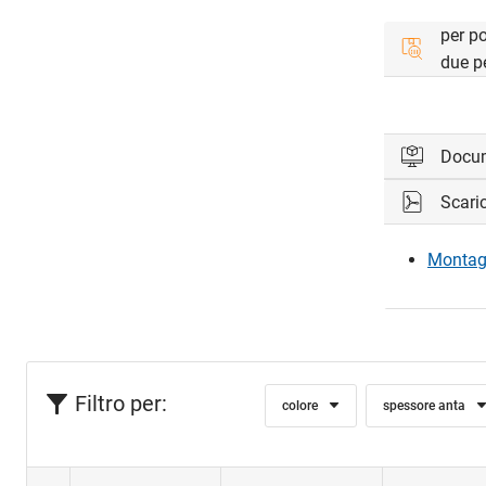
per p
due p
Docu
Scari
Accedi per 
Montag
Acc
Filtro per:
colore
spessore anta