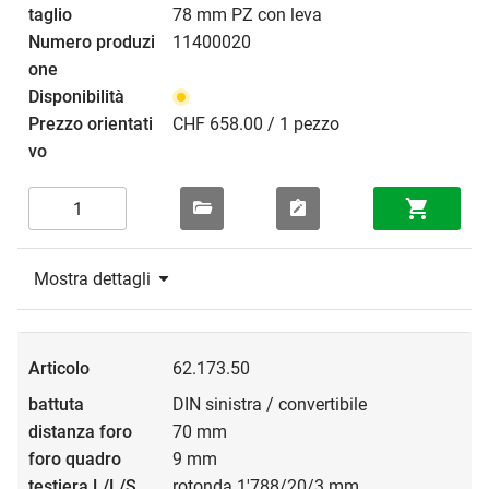
78 mm PZ con leva
11400020
CHF 658.00 / 1 pezzo
Mostra dettagli
62.173.50
DIN sinistra / convertibile
70 mm
9 mm
rotonda 1'788/20/3 mm