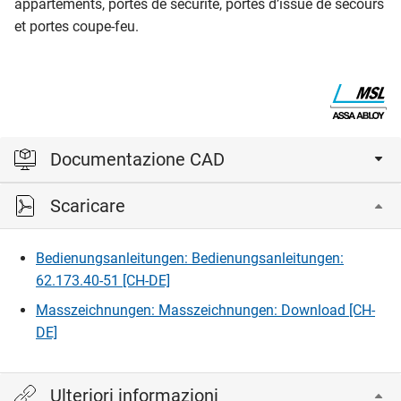
appartements, portes de sécurité, portes d’issue de secours
et portes coupe-feu.
Documentazione CAD
Scaricare
Accedi per visualizzare e scaricare i file CAD.
Bedienungsanleitungen: Bedienungsanleitungen:
Accedi
62.173.40-51 [CH-DE]
Masszeichnungen: Masszeichnungen: Download [CH-
DE]
Ulteriori informazioni