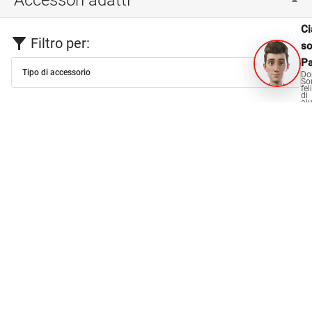
Ci
Filtro per:
s
Pa
Tipo di accessorio
Do
So
fel
di
aiu