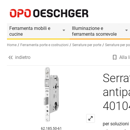
Serratura da infilare di sicurezza antipanico MSL C
Informazioni prodotto
Accessori adatti
Il p
Ferramenta mobili e
Illuminazione e
cucine
ferramenta scorrevole
Home
Ferramenta porte e costruzioni
Serrature per porte
Serrature per po
indietro
Alla l
Seleziona una lingua (IT)
Serra
anti
4010
per soluzioni
62.185.50-61