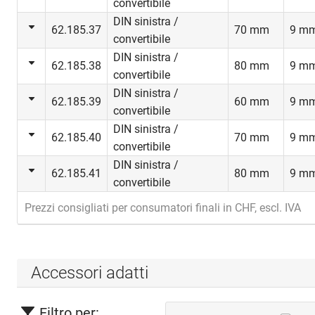
convertibile
porte d'ent
DIN sinistra /
magazzino e
62.185.37
70 mm
9 m
convertibile
ascensori.
DIN sinistra /
62.185.38
80 mm
9 m
convertibile
DIN sinistra /
62.185.39
60 mm
9 m
convertibile
DIN sinistra /
62.185.40
70 mm
9 m
convertibile
DIN sinistra /
62.185.41
80 mm
9 m
convertibile
Prezzi consigliati per consumatori finali in CHF, escl. IVA
Accessori adatti
Filtro per: