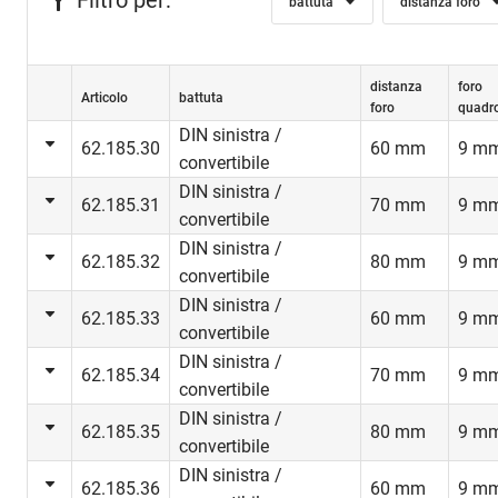
Filtro per:
battuta
distanza foro
distanza
foro
Articolo
battuta
foro
quadr
DIN sinistra /
62.185.30
60 mm
9 m
convertibile
DIN sinistra /
62.185.31
70 mm
9 m
convertibile
DIN sinistra /
62.185.32
80 mm
9 m
convertibile
DIN sinistra /
62.185.33
60 mm
9 m
convertibile
Questa funz
DIN sinistra /
62.185.34
70 mm
9 m
sempre chi
convertibile
autorizzata
DIN sinistra /
62.185.35
80 mm
qualsiasi 
9 m
convertibile
DIN sinistra /
Campi d'i
62.185.36
60 mm
9 m