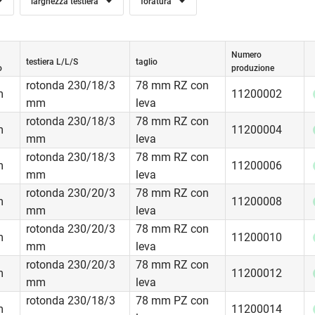
larghezza testiera
foratura
Numero
testiera L/L/S
taglio
o
produzione
rotonda 230/18/3
78 mm RZ con
m
11200002
mm
leva
rotonda 230/18/3
78 mm RZ con
m
11200004
mm
leva
rotonda 230/18/3
78 mm RZ con
m
11200006
mm
leva
rotonda 230/20/3
78 mm RZ con
m
11200008
mm
leva
ione antipanico utilizzata di frequente è ideale per quelle port
rotonda 230/20/3
78 mm RZ con
m
11200010
use esternamente. Un’apertura dall’esterno è possibile solo con
mm
leva
. Quando la porta è chiusa o bloccata, dall’interno può essere ap
rotonda 230/20/3
78 mm RZ con
momento grazie alla funzione antipanico.
m
11200012
mm
leva
rotonda 230/18/3
78 mm PZ con
mpiego:
m
11200014