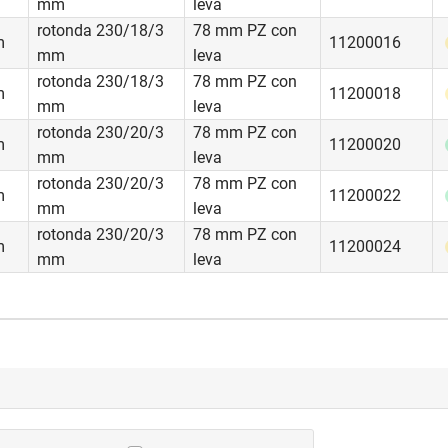
mm
leva
rata di appartamenti e in affitto case plurifamiliari, porte d’entra
rotonda 230/18/3
78 mm PZ con
d edifici pubblici, parcheggi e garage sotterranei, locali tecnici,
m
11200016
mm
leva
rotonda 230/18/3
78 mm PZ con
m
11200018
mm
leva
rotonda 230/20/3
78 mm PZ con
m
11200020
mm
leva
rotonda 230/20/3
78 mm PZ con
m
11200022
mm
leva
rotonda 230/20/3
78 mm PZ con
m
11200024
mm
leva