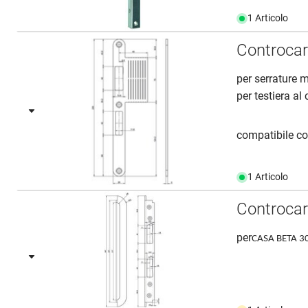
1 Articolo
Controcar
per serrature m
per testiera al
compatibile co
1 Articolo
Controcar
per
CASA BETA 30