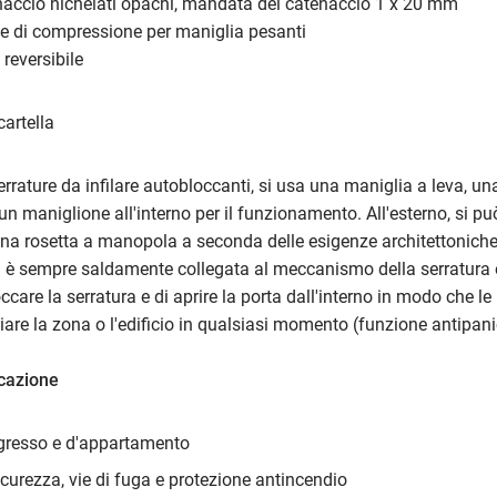
enaccio nichelati opachi, mandata del catenaccio 1 x 20 mm
le di compressione per maniglia pesanti
 reversibile
artella
rrature da infilare autobloccanti, si usa una maniglia a leva, un
un maniglione all'interno per il funzionamento. All'esterno, si p
na rosetta a manopola a seconda delle esigenze architettoniche
a è sempre saldamente collegata al meccanismo della serratura 
ccare la serratura e di aprire la porta dall'interno in modo che l
are la zona o l'edificio in qualsiasi momento (funzione antipani
icazione
ngresso e d'appartamento
icurezza, vie di fuga e protezione antincendio