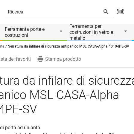
ASA-Alpha 40104PE-SV
rodotto è accessorio di
Ferramenta per
Ferramenta porte e
costruzioni in vetro e
costruzioni
metallo
rte
Serratura da infilare di sicurezza antipanico MSL CASA-Alpha 40104PE-SV
ista dei favoriti
Stampa prodotto
tura da infilare di sicurezz
panico MSL CASA-Alpha
4PE-SV
 di porta ad un anta