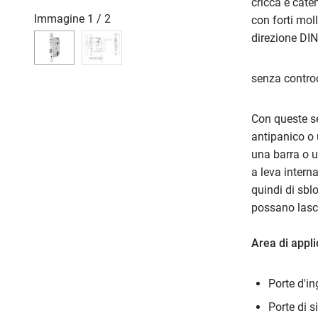
cricca e cat
Immagine
1
/
2
con forti mol
direzione DIN
senza controc
Con queste se
antipanico o 
una barra o u
a leva intern
quindi di sblo
possano lasci
Area di appl
Porte d'i
Porte di s