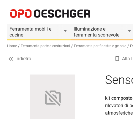
Sensore pioggia/vento GEZE
Informazioni prodotto
Il prodotto è accessorio di
Ferramenta mobili e
Illuminazione e
cucine
ferramenta scorrevole
Home
Ferramenta porte e costruzioni
Ferramenta per finestre e gelosie
Es
indietro
Alla l
Seleziona una lingua (IT)
Sens
kit composto
rilevatori di
atmosferiche 