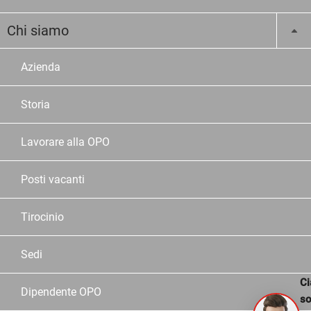
Chi siamo
Azienda
Storia
Lavorare alla OPO
Posti vacanti
Tirocinio
Sedi
Ci
Dipendente OPO
s