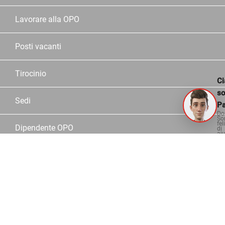
Lavorare alla OPO
Posti vacanti
Tirocinio
Ci
s
Sedi
Pa
Do
So
fel
Dipendente OPO
di
aiu
Partner
Servizio
Assortimento