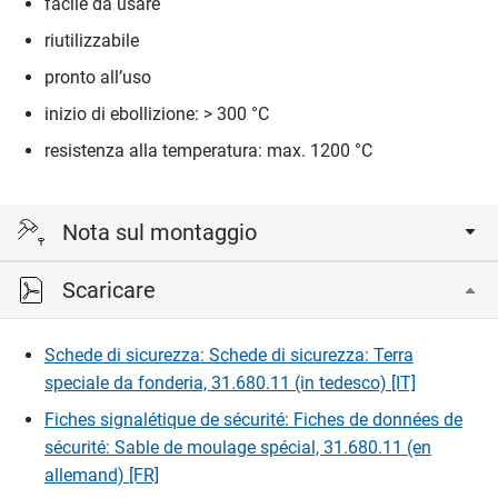
facile da usare
riutilizzabile
pronto all’uso
inizio di ebollizione: > 300 °C
resistenza alla temperatura: max. 1200 °C
Nota sul montaggio
Scaricare
Questa sabbia speciale può essere sbriciolata dopo la
sformatura del getto e riutilizzata per la successiva
formatura. Nel caso di pezzi fusi di piccole dimensioni, può
Schede di sicurezza: Schede di sicurezza: Terra
essere riutilizzata fino a 100 volte.
speciale da fonderia, 31.680.11 (in tedesco) [IT]
Fiches signalétique de sécurité: Fiches de données de
sécurité: Sable de moulage spécial, 31.680.11 (en
allemand) [FR]