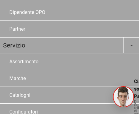
Dipendente OPO
Partner
Servizio
Assortimento
Marche
Ci
s
Cataloghi
Pa
Do
So
fel
Configuratori
di
aiu
Consulente