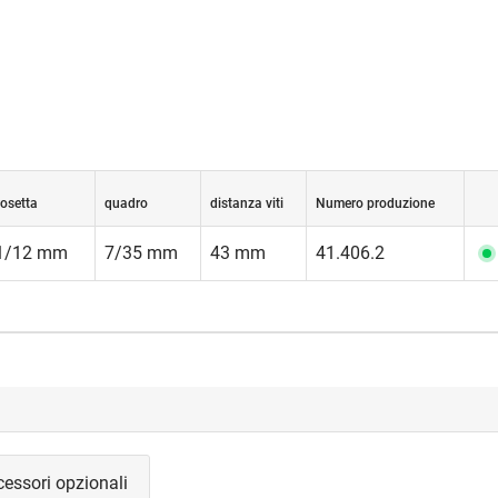
rosetta
quadro
distanza viti
Numero produzione
1/12 mm
7/35 mm
43 mm
41.406.2
essori opzionali