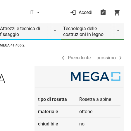
IT
Accedi
Precedente
prossimo
Attrezzi e tecnica di
Tecnologia delle
fissaggio
costruzioni in legno
o MEGA 41.406.2
Precedente
prossimo
A
tipo di rosetta
Rosetta a spine
materiale
ottone
chiudibile
no