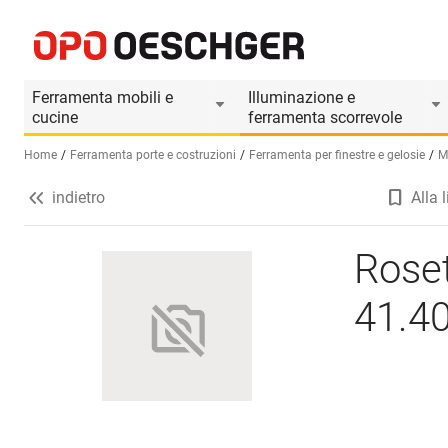
Rosetta con coperchietto MEGA 41.406.2
Informazioni prodotto
Accessori adatti
Ferramenta mobili e
Illuminazione e
cucine
ferramenta scorrevole
Home
Ferramenta porte e costruzioni
Ferramenta per finestre e gelosie
M
indietro
Alla l
Seleziona una lingua (IT)
Rose
41.4