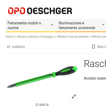
Raschietto triangolare STAHLWILLE
Informazioni prodotto
Ferramenta mobili e
Illuminazione e
cucine
ferramenta scorrevole
Home
Attrezzi e tecnica di fissaggio
Attrezzi manuali generici
Attrezzi pe
indietro
Alla l
Seleziona una lingua (IT)
Rasc
Acciaio scpe
27.028.10