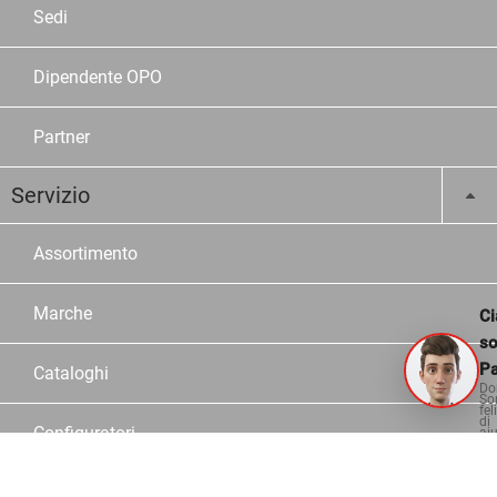
Sedi
Dipendente OPO
Partner
Servizio
Assortimento
Marche
Ci
s
Pa
Cataloghi
Do
So
fel
di
Configuratori
aiu
Consulente