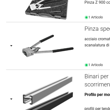
Pinza Z 900 c
1 Articolo
Pinza sp
acciaio cromat
scanalatura di 
1 Articolo
Binari pe
scorrime
Profilo per mon
profili per ten