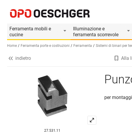
Punzone HAMOTECK-913 Maxi
Informazioni prodotto
Il prodotto è accessori
Ferramenta mobili e
Illuminazione e
cucine
ferramenta scorrevole
Home
Ferramenta porte e costruzioni
Ferramenta
Sistemi di binari per t
indietro
Alla l
Seleziona una lingua (IT)
Punz
per montaggi
27.531.11