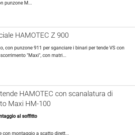
on punzone M...
eciale HAMOTEC Z 900
o, con punzone 911 per sganciare i binari per tende VS con
scorrimento "Maxi", con matri...
r tende HAMOTEC con scanalatura di
nto Maxi HM-100
taggio al soffitto
de con montaggio a scatto dirett...