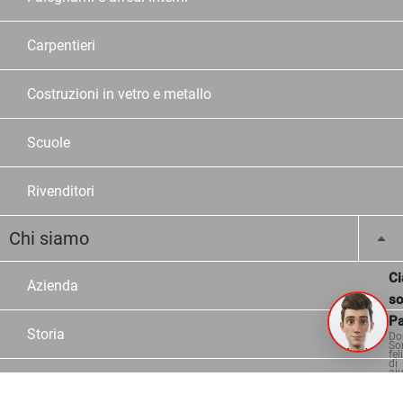
Carpentieri
Costruzioni in vetro e metallo
Scuole
Rivenditori
Chi siamo
Ci
Azienda
s
Pa
Storia
Do
So
fel
di
aiu
Lavorare alla OPO