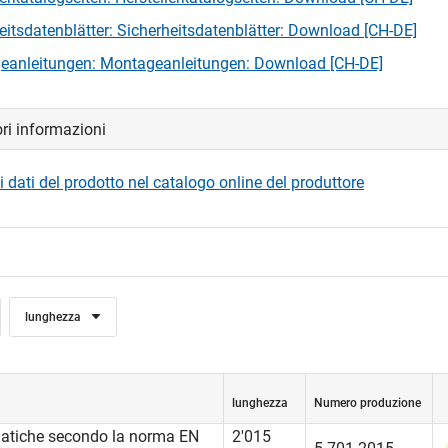
eitsdatenblätter: Sicherheitsdatenblätter: Download [CH-DE]
eanleitungen: Montageanleitungen: Download [CH-DE]
ori informazioni
i dati del prodotto nel catalogo online del produttore
lunghezza
lunghezza
Numero produzione
matiche secondo la norma EN
2'015