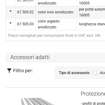
67.505.01
anodizzato
16005
per porte auto
67.505.02
color inox anodizzato
16005
color argento
67.505.03
lunghezza stan
anodizzato
Prezzi consigliati per consumatori finali in CHF, escl. IVA
Accessori adatti
Filtro per:
Tipo di accessorio
Acc
Protezion
- profili di pr