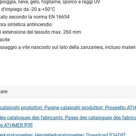
a pioggia, neve, gelo, fogliame, sporco e raggi UV
a d'impiego da -20 a +50°C
tato secondo la norma EN 16654
ibra sintetica antincendio
di estensione del tessuto max. 260 mm
acite
fissaggio a vite nascosto sul lato della zanzariera, incluso materi
care
cataloghi produttori: Pagine cataloghi produttori: Prospetto AT
es catalogues des fabricants: Pages des catalogues des fabric
re ATHMER [FR]
lerkatalogseiten: Herstellerkatalogseiten: Download [CH-DE]