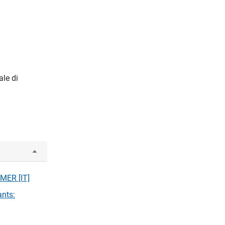
ale di
HMER [IT]
ants: