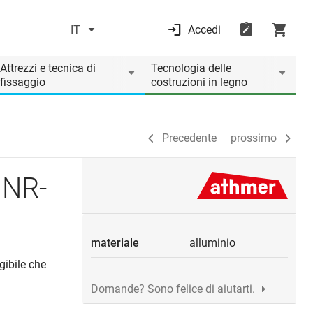
IT
Accedi
Precedente
prossimo
Attrezzi e tecnica di
Tecnologia delle
fissaggio
costruzioni in legno
Precedente
prossimo
 NR-
materiale
alluminio
gibile che
Domande? Sono felice di aiutarti.