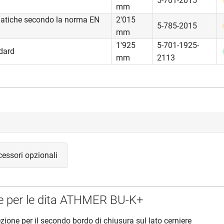
5-701-2015
mm
matiche secondo la norma EN
2'015
5-785-2015
mm
1'925
5-701-1925-
dard
mm
2113
essori opzionali
e per le dita ATHMER BU-K+
otezione per il secondo bordo di chiusura sul lato cerniere