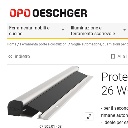
Protezione per le dita ATHMER NR-26 W-PROOF
Informazioni prodotto
Accessori adatti
Ferramenta mobili e
Illuminazione e
cucine
ferramenta scorrevole
Home
Ferramenta porte e costruzioni
Soglie automatiche, guarnizioni per ba
indietro
Alla l
Seleziona una lingua (IT)
Prote
26 W
- per il seco
rimane auto
- ideale per e
67.505.01 - 03