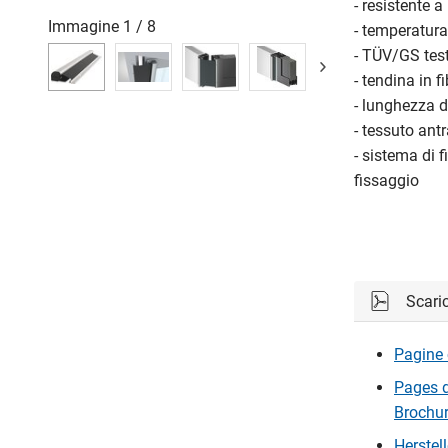
- resistente 
Immagine
1
/
8
- temperatur
- TÜV/GS tes
- tendina in f
- lunghezza 
- tessuto antr
- sistema di 
fissaggio
Scari
Pagine 
Pages d
Brochu
Herstel