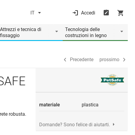
IT
Accedi
Precedente
prossimo
Attrezzi e tecnica di
Tecnologia delle
fissaggio
costruzioni in legno
Precedente
prossimo
TSAFE
materiale
plastica
rete robusta.
Domande? Sono felice di aiutarti.