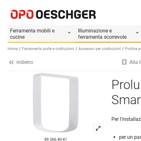
Prolungamento del tunnel PETSAFE SmartDoor
Informazioni prodotto
Ferramenta mobili e
Illuminazione e
cucine
ferramenta scorrevole
Home
Ferramenta porte e costruzioni
Accessori per costruzioni
Portine p
indietro
Alla l
Seleziona una lingua (IT)
Prol
Smar
Per l'install
per un pas
89.366.40-41