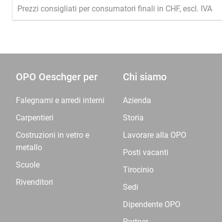
Prezzi consigliati per consumatori finali in CHF, escl. IVA
OPO Oeschger per
Chi siamo
Falegnami e arredi interni
Azienda
Carpentieri
Storia
Costruzioni in vetro e
Lavorare alla OPO
metallo
Posti vacanti
Scuole
Tirocinio
Rivenditori
Sedi
Dipendente OPO
Partner