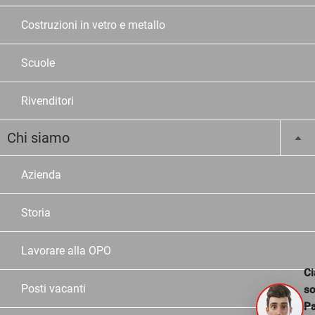
Costruzioni in vetro e metallo
Scuole
Rivenditori
Chi siamo
Azienda
Storia
Lavorare alla OPO
Ci
Posti vacanti
s
Pa