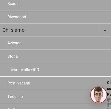
Scuole
Rivenditori
Chi siamo
Azienda
Storia
Lavorare alla OPO
Ci
Posti vacanti
s
Pa
Tirocinio
Do
So
fel
di
aiu
Sedi