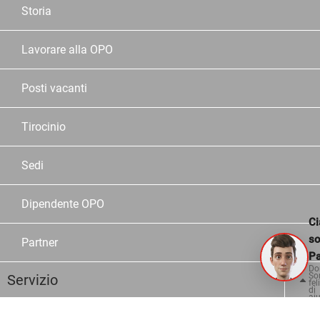
Storia
Lavorare alla OPO
Posti vacanti
Tirocinio
Sedi
Dipendente OPO
Ci
s
Partner
Pa
Do
So
Servizio
fel
di
aiu
Assortimento