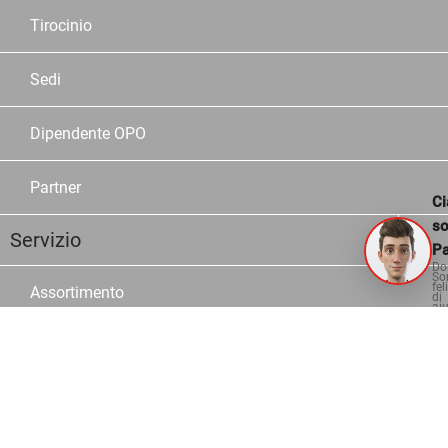
Tirocinio
Sedi
Dipendente OPO
Partner
Ci
s
Servizio
Pa
Do
So
fel
Assortimento
di
aiu
Marche
Cataloghi