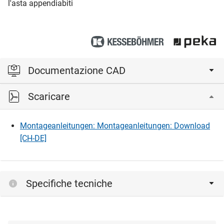
l'asta appendiabiti
Documentazione CAD
Scaricare
Accedi per visualizzare e scaricare i file CAD.
Montageanleitungen: Montageanleitungen: Download
Accedi
[CH-DE]
Specifiche tecniche