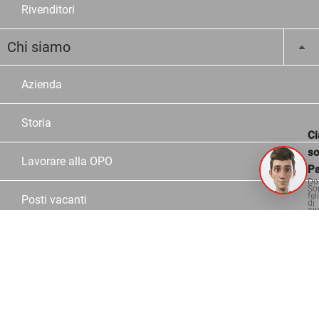
Rivenditori
Chi siamo
Azienda
Storia
Ci
s
Lavorare alla OPO
Pa
Do
So
fel
Posti vacanti
di
aiu
Tirocinio
Sedi
Dipendente OPO