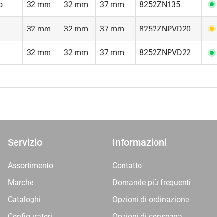
o
32 mm
32 mm
37 mm
8252ZN135
32 mm
32 mm
37 mm
8252ZNPVD20
32 mm
32 mm
37 mm
8252ZNPVD22
Servizio
Informazioni
Assortimento
Contatto
Marche
Domande più frequenti
Cataloghi
Opzioni di ordinazione
Configuratori
Opzioni di consegna