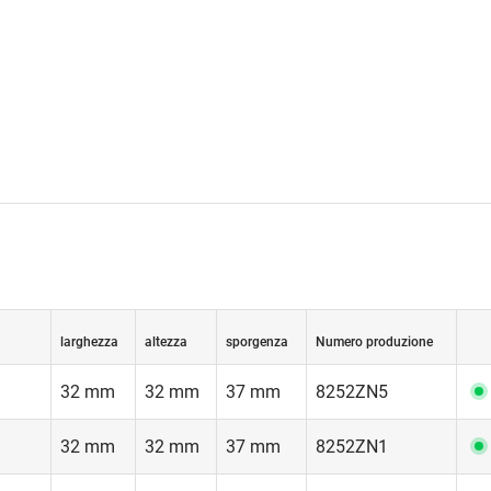
larghezza
altezza
sporgenza
Numero produzione
32 mm
32 mm
37 mm
8252ZN5
32 mm
32 mm
37 mm
8252ZN1