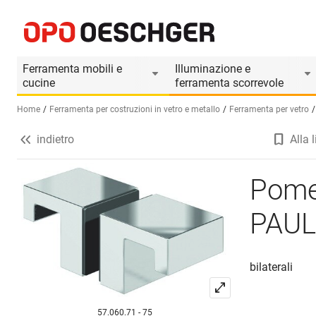
Pomello per porte in vetro PAULI+SOHN 8252
Informazioni prodotto
Ferramenta mobili e
Illuminazione e
cucine
ferramenta scorrevole
Home
Ferramenta per costruzioni in vetro e metallo
Ferramenta per vetro
indietro
Alla l
Seleziona una lingua (IT)
Pomel
PAUL
bilaterali
57.060.71 - 75