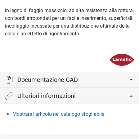
in legno di faggio massiccio, ad alta resistenza alla rottura,
con bordi arrotondati per un facile inserimento, superfici di
incollaggio incassate per una distribuzione ottimale della
colla e un effetto di rigonfiamento
Documentazione CAD
Ulteriori informazioni
Accedi per visualizzare e scaricare i file CAD.
Mostrare l’articolo nel catalogo sfogliabile
Accedi