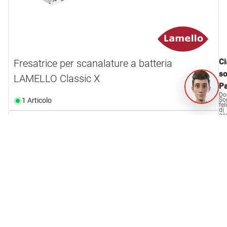
Ci
Fresatrice per scanalature a batteria
s
LAMELLO Classic X
Pa
Do
So
1 Articolo
fel
di
aiu